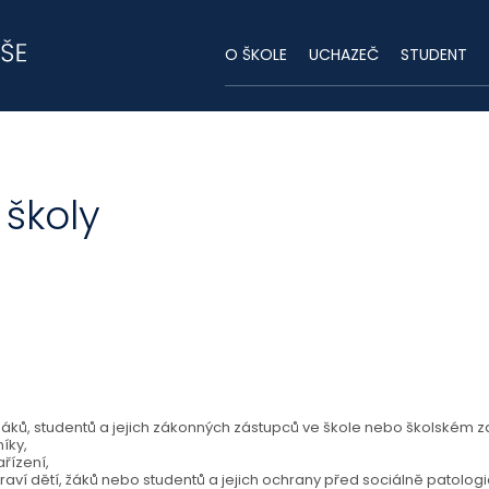
O ŠKOLE
UCHAZEČ
STUDENT
školy
 žáků, studentů a jejich zákonných zástupců ve škole nebo školském z
íky,
řízení,
aví dětí, žáků nebo studentů a jejich ochrany před sociálně patologi