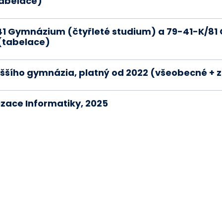
tabelace)
/41 Gymnázium (čtyřleté studium) a 79-41-K/8
(tabelace)
vyššího gymnázia, platný od 2022 (všeobecné 
izace Informatiky, 2025