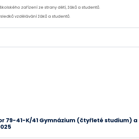
olského zařízení ze strany dětí, žáků a studentů.
sledků vzdělávání žáků a studentů.
bor 79-41-K/41 Gymnázium (čtyřleté studium) 
2025