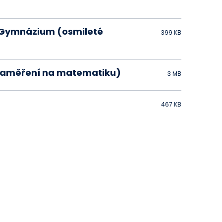
1 Gymnázium (osmileté
399 KB
+ zaměření na matematiku)
3 MB
467 KB