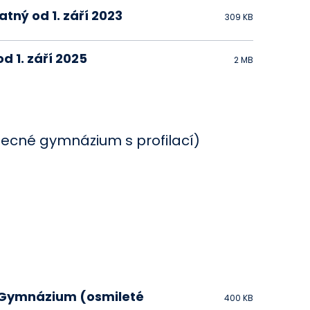
tný od 1. září 2023
309 KB
d 1. září 2025
2 MB
ecné gymnázium s profilací)
1 Gymnázium (osmileté
400 KB