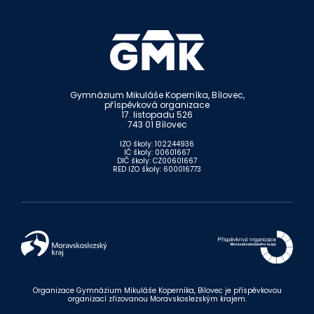
Gymnázium Mikuláše Koperníka, Bílovec,
příspěvková organizace
17. listopadu 526
743 01 Bílovec
IZO školy: 102244936
IČ školy: 00601667
DIČ školy: CZ00601667
RED IZO školy: 600016773
Organizace Gymnázium Mikuláše Koperníka, Bílovec je příspěvkovou
organizací zřizovanou Moravskoslezským krajem.