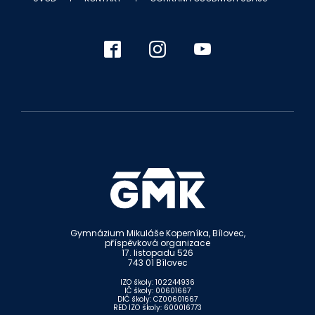
Gymnázium Mikuláše Koperníka, Bílovec,
příspěvková organizace
17. listopadu 526
743 01 Bílovec
IZO školy: 102244936
IČ školy: 00601667
DIČ školy: CZ00601667
RED IZO školy: 600016773