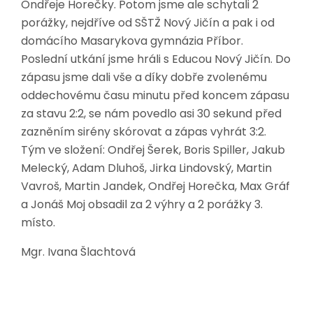
Ondřeje Horečky. Potom jsme ale schytali 2
porážky, nejdříve od SŠTŽ Nový Jičín a pak i od
domácího Masarykova gymnázia Příbor.
Poslední utkání jsme hráli s Educou Nový Jičín. Do
zápasu jsme dali vše a díky dobře zvolenému
oddechovému času minutu před koncem zápasu
za stavu 2:2, se nám povedlo asi 30 sekund před
zazněním sirény skórovat a zápas vyhrát 3:2.
Tým ve složení: Ondřej Šerek, Boris Spiller, Jakub
Melecký, Adam Dluhoš, Jirka Lindovský, Martin
Vavroš, Martin Jandek, Ondřej Horečka, Max Gráf
a Jonáš Moj obsadil za 2 výhry a 2 porážky 3.
místo.
Mgr. Ivana Šlachtová