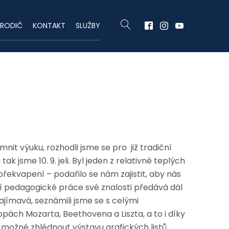
RODIČ
KONTAKT
SLUŽBY
it výuku, rozhodli jsme se pro již tradiční
 jsme 10. 9. jeli. Byl jeden z relativně teplých
překvapení – podařilo se nám zajistit, aby nás
í pedagogické práce své znalosti předává dál
ímavá, seznámili jsme se s celými
topách Mozarta, Beethovena a Liszta, a to i díky
 možné zhlédnout výstavu grafických listů