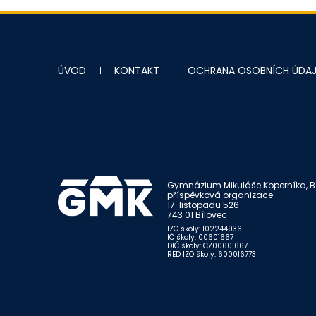
ÚVOD
KONTAKT
OCHRANA OSOBNÍCH ÚDA
Gymnázium Mikuláše Koperníka, Bí
příspěvková organizace
17. listopadu 526
743 01 Bílovec
IZO školy: 102244936
IČ školy: 00601667
DIČ školy: CZ00601667
RED IZO školy: 600016773