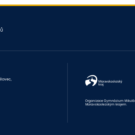
JŮ
lovec,
Organizace Gymnázium Mikuláše 
Moravskoslezským krajem.