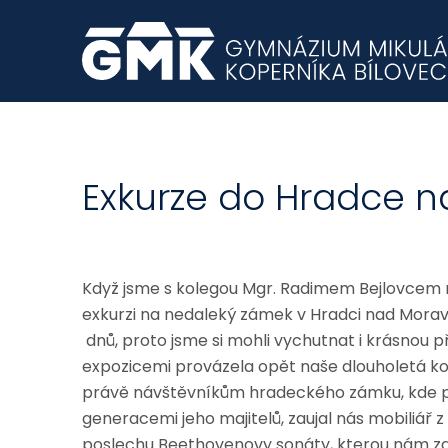
Exkurze do Hradce n
Když jsme s kolegou Mgr. Radimem Bejlovcem na 
exkurzi na nedaleký zámek v Hradci nad Moravicí
dnů, proto jsme si mohli vychutnat i krásnou p
expozicemi provázela opět naše dlouholetá ko
právě návštěvníkům hradeckého zámku, kde půs
generacemi jeho majitelů, zaujal nás mobiliář z
poslechu Beethovenovy sonáty, kterou nám zahr