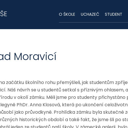
O ŠKOLE
UCHAZEČ
STUDENT
ad Moravicí
začátku školního rohu přemýšleli, jak studentům zpříjemn
. Náš návrh se u studentů setkal s příznivým ohlasem, a tak
řírodu v okolí zámku. Měli jsme pro studenty přichystáno 
legyně PhDr. Anna Klosová, která po ukončení celoživotn
obí jako průvodkyně. Prohlídka zámku byla skutečně zaj
 různých historických období a také fakt, že jsme šli po s
ál jeden ze studentů naší školy. V zámecké galerii bylo