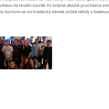
ávštěvu na Hradci završili. Po krásné dlouhé procházce z
 že bychom se na hradecký zámek určitě někdy v budoucnu 