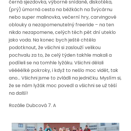
černá sjezdovka, výborné snídaně, diskotéka,
(prý) úmorná cesta na běžkách na Švýcárnu
nebo super malinovka, večerní hry, carvingové
oblouky a nezapomenutelný freeride – na ten
nikdo nezapomene, celých těch pět dní uteklo
jako voda. Na konec bych ještě chtěla
podotknout, že všichni si zaslouží velikou
pochvalu za to, že celý týden takhle makali a
podíleli se na tomhle lyžáku. Všichni dělali
véééélké pokroky, i když to nešlo moc vidět, tak
ano… Všichni jsme to zvládli na jedničku. Myslím si,
že se nám lyžák moc povedl a všichni se už těší
na další!
Rozálie Dubcová 7. A