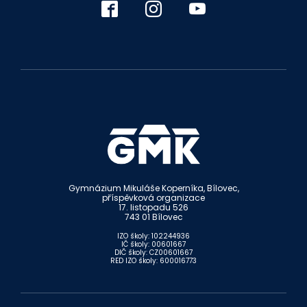
Gymnázium Mikuláše Koperníka, Bílovec,
příspěvková organizace
17. listopadu 526
743 01 Bílovec
IZO školy: 102244936
IČ školy: 00601667
DIČ školy: CZ00601667
RED IZO školy: 600016773