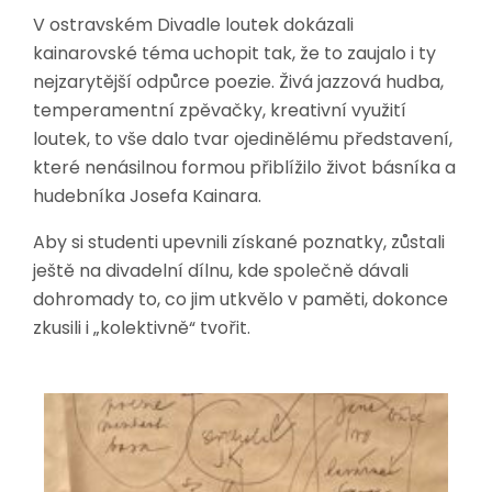
V ostravském Divadle loutek dokázali
kainarovské téma uchopit tak, že to zaujalo i ty
nejzarytější odpůrce poezie. Živá jazzová hudba,
temperamentní zpěvačky, kreativní využití
loutek, to vše dalo tvar ojedinělému představení,
které nenásilnou formou přiblížilo život básníka a
hudebníka Josefa Kainara.
Aby si studenti upevnili získané poznatky, zůstali
ještě na divadelní dílnu, kde společně dávali
dohromady to, co jim utkvělo v paměti, dokonce
zkusili i „kolektivně“ tvořit.