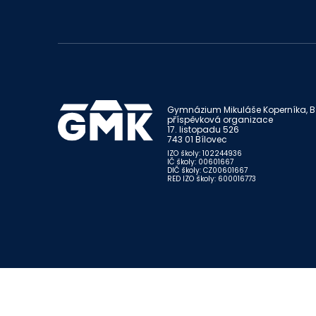
Gymnázium Mikuláše Koperníka, Bí
příspěvková organizace
17. listopadu 526
743 01 Bílovec
IZO školy: 102244936
IČ školy: 00601667
DIČ školy: CZ00601667
RED IZO školy: 600016773